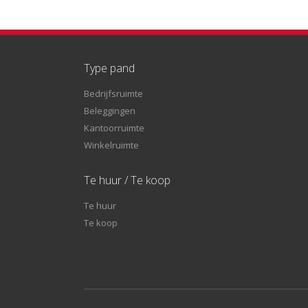
Type pand
Bedrijfsruimte
Beleggingen
Kantoorruimte
Winkelruimte
Te huur / Te koop
Te huur
Te koop