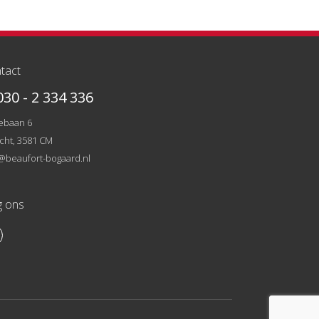
tact
30 - 2 334 336
ebaan 6
cht, 3581 CM
@beaufort-bogaard.nl
g ons