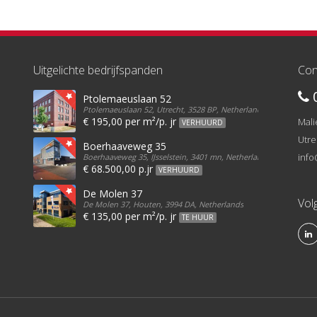
Uitgelichte bedrijfspanden
Con
0
Ptolemaeuslaan 52
Ptolemaeuslaan 52, Utrecht, 3528 BP, Netherlands
€ 195,00 per m²/p. jr
Mali
VERHUURD
Utre
Boerhaaveweg 35
info
Boerhaaveweg 35, IJsselstein, 3401 mn, Netherlands
€ 68.500,00 p.jr
VERHUURD
De Molen 37
Vol
De Molen 37, Houten, 3994 DA, Netherlands
€ 135,00 per m²/p. jr
TE HUUR