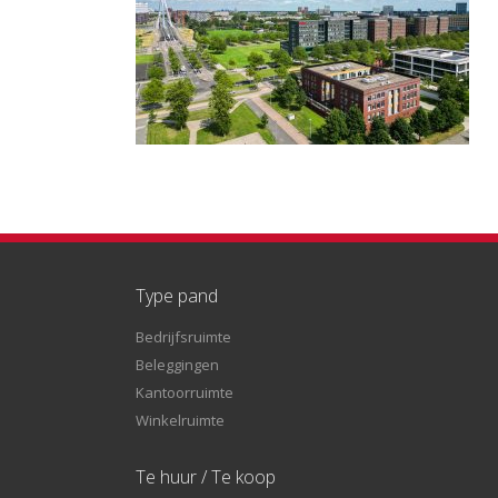
Type pand
Bedrijfsruimte
Beleggingen
Kantoorruimte
Winkelruimte
Te huur / Te koop