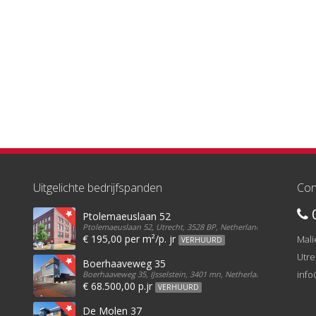
Uitgelichte bedrijfspanden
Con
0
Ptolemaeuslaan 52
Ptolemaeuslaan 52, Utrecht, 3528 BP, Netherlands
€ 195,00 per m²/p. jr
Mali
VERHUURD
Utre
Boerhaaveweg 35
info
Boerhaaveweg 35, IJsselstein, 3401 mn, Netherlands
€ 68.500,00 p.jr
VERHUURD
De Molen 37