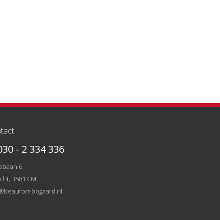
tact
30 - 2 334 336
ebaan 6
cht, 3581 CM
@beaufort-bogaard.nl