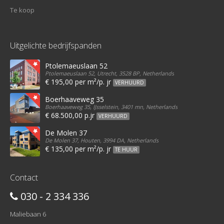
Te koop
Uitgelichte bedrijfspanden
Ptolemaeuslaan 52
Ptolemaeuslaan 52, Utrecht, 3528 BP, Netherlands
€ 195,00 per m²/p. jr
VERHUURD
Boerhaaveweg 35
Boerhaaveweg 35, IJsselstein, 3401 mn, Netherlands
€ 68.500,00 p.jr
VERHUURD
De Molen 37
De Molen 37, Houten, 3994 DA, Netherlands
€ 135,00 per m²/p. jr
TE HUUR
Contact
030 - 2 334 336
Maliebaan 6