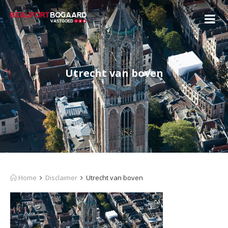
Utrecht van boven
Home
Disclaimer
Utrecht van boven